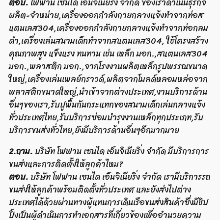
ตอบ.
โฟฟาน เซนได เอ็นจิเนียริ่ง จำกัด ของเราดำเนินธุรกิจ
ผลิต-จำหน่าย,เครื่องออกกำลังกายกลางแจ้งทำจากท่อส
แตนเลส304,เครื่องออกกำลังกายกลางแจ้งทำจากท่อกลม
ดำ,เครื่องเล่นสนามเด็กทำจากสแตนเลส304, ใช้โครงสร้าง
คุณภาพสูง แข็งแรง ทนทาน เช่น เหล็ก มอก.,สแตนเลส304
มอก.,พลาสติก มอก.,จากโรงงานผลิตเหล็กรูปพรรณขนาด
ใหญ่,เครื่องเล่นเพลย์กราวด์,ผลิตจากโมลด์หลอมหล่อจาก
พลาสติกขนาดใหญ่,นำเข้าจากต่างประเทศ,งานบริการด้าน
อื่นๆของเรา,รับปูพื้นกันกระแทกของสนามเด็กเล่นกลางแจ้ง
ทั่วประเทศไทย,รับบริการซ่อมบำรุงงานเหล็กทุกประเภท,รับ
บริการขนส่งทั่วไทย,ยังมีบริการด้านอื่นๆอีกมากมาย
2.ถาม.
บริษัท โฟฟาน เซนได เอ็นจิเนียริ่ง จำกัด มีบริการการ
ขนส่งและการติดตั้งให้ลูกค้าไหม?
ตอบ.
บริษัท โฟฟาน เซนได เอ็นจิเนียริ่ง จำกัด เรามีบริการรถ
ขนส่งให้ลูกค้าพร้อมติดตั้งทั่วประเทศ และยังส่งไปต่าง
ประเทศได้ด้วยผ่านทางผู้แทนการเดินเรือขนส่งสินค้าซึ่งมีชิป
ปิ้งเป็นผู้ดำเนินการทำเอกสารที่เกี่ยวข้องเพื่ออำนวยความ