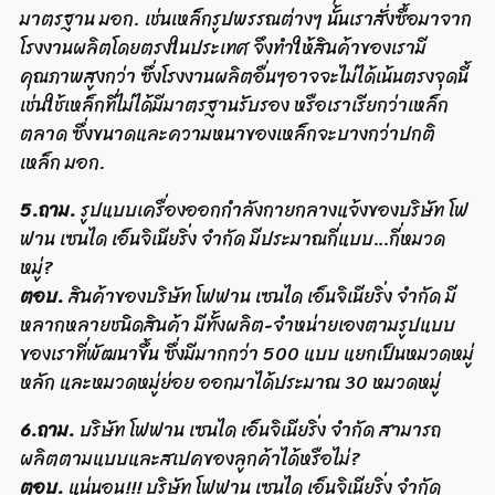
มาตรฐาน มอก. เช่นเหล็กรูปพรรณต่างๆ นั้นเราสั่งซื้อมาจาก
โรงงานผลิตโดยตรงในประเทศ จึงทำให้สินค้าของเรามี
คุณภาพสูงกว่า ซึ่งโรงงานผลิตอื่นๆอาจจะไม่ได้เน้นตรงจุดนี้
เช่นใช้เหล็กที่ไม่ได้มีมาตรฐานรับรอง หรือเราเรียกว่าเหล็ก
ตลาด ซึ่งขนาดและความหนาของเหล็กจะบางกว่าปกติ
เหล็ก มอก.
5.ถาม.
รูปแบบเครื่องออกกำลังกายกลางแจ้งของบริษัท โฟ
ฟาน เซนได เอ็นจิเนียริ่ง จำกัด มีประมาณกี่แบบ…กี่หมวด
หมู่?
ตอบ.
สินค้าของบริษัท โฟฟาน เซนได เอ็นจิเนียริ่ง จำกัด มี
หลากหลายชนิดสินค้า มีทั้งผลิต-จำหน่ายเองตามรูปแบบ
ของเราที่พัฒนาขึ้น ซึ่งมีมากกว่า 500 แบบ แยกเป็นหมวดหมู่
หลัก และหมวดหมู่ย่อย ออกมาได้ประมาณ 30 หมวดหมู่
6.ถาม.
บริษัท โฟฟาน เซนได เอ็นจิเนียริ่ง จำกัด สามารถ
ผลิตตามแบบและสเปคของลูกค้าได้หรือไม่?
ตอบ.
แน่นอน!!! บริษัท โฟฟาน เซนได เอ็นจิเนียริ่ง จำกัด