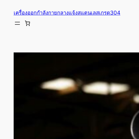
ข้าม
เครื่องออกกำลังกายกลางแจ้งสแตนเลสเกรด304
ไป
ยัง
เนื้อหา