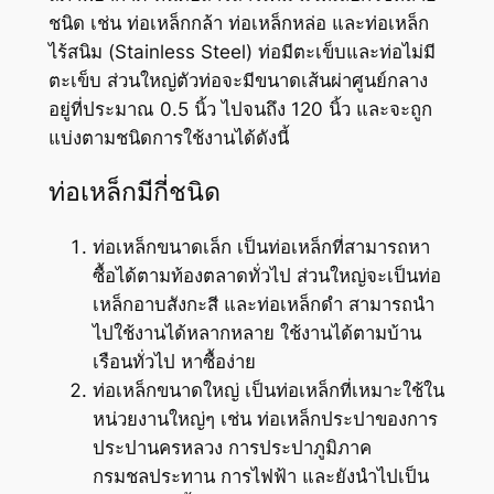
ชนิด เช่น ท่อเหล็กกล้า ท่อเหล็กหล่อ และท่อเหล็ก
ไร้สนิม (Stainless Steel) ท่อมีตะเข็บและท่อไม่มี
ตะเข็บ ส่วนใหญ่ตัวท่อจะมีขนาดเส้นผ่าศูนย์กลาง
อยู่ที่ประมาณ 0.5 นิ้ว ไปจนถึง 120 นิ้ว และจะถูก
แบ่งตามชนิดการใช้งานได้ดังนี้
ท่อเหล็กมีกี่ชนิด
ท่อเหล็กขนาดเล็ก เป็นท่อเหล็กที่สามารถหา
ซื้อได้ตามท้องตลาดทั่วไป ส่วนใหญ่จะเป็นท่อ
เหล็กอาบสังกะสี และท่อเหล็กดำ สามารถนำ
ไปใช้งานได้หลากหลาย ใช้งานได้ตามบ้าน
เรือนทั่วไป หาซื้อง่าย
ท่อเหล็กขนาดใหญ่ เป็นท่อเหล็กที่เหมาะใช้ใน
หน่วยงานใหญ่ๆ เช่น ท่อเหล็กประปาของการ
ประปานครหลวง การประปาภูมิภาค
กรมชลประทาน การไฟฟ้า และยังนำไปเป็น