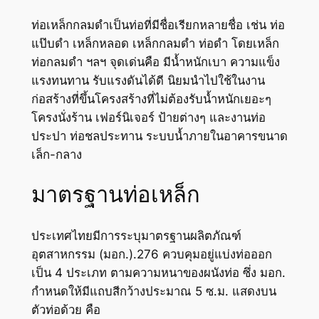
ท่อเหล็กกลมดำเป็นท่อที่มีชื่อเรียกหลายชื่อ เช่น ท่อ
แป๊บดำ เหล็กหลอด เหล็กกลมดำ ท่อดำ โดยเหล็ก
ท่อกลมดำ ฯลฯ จุดเด่นคือ มีน้ำหนักเบา ความแข็ง
แรงทนทาน รับแรงดันได้ดี นิยมนำไปใช้ในงาน
ก่อสร้างที่ขึ้นโครงสร้างที่ไม่ต้องรับน้ำหนักเยอะๆ
โครงนั่งร้าน เฟอร์นิเจอร์ ป้ายต่างๆ และงานท่อ
ประปา ท่อชลประทาน ระบบน้ำภายในอาคารขนาด
เล็ก-กลาง
มาตรฐานท่อเหล็ก
ประเทศไทยมีการระบุมาตรฐานผลิตภัณฑ์
อุตสาหกรรม (มอก.).276 ควบคุมอยู่แบ่งท่อออก
เป็น 4 ประเภท ตามความหนาของผนังท่อ ซึ่ง มอก.
กำหนดให้มีแถบสีกว้างประมาณ 5 ซ.ม. แสดงบน
ตัวท่อด้วย คือ