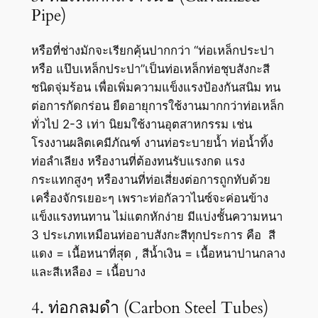
Pipe)
หรือที่ช่างมักจะเรียกคุ้นปากกว่า “ท่อเหล็กประปา
หรือ แป๊บเหล็กประปา”เป็นท่อเหล็กท่อชุบสังกะสี
ชนิดจุ่มร้อน เพื่อเพิ่มความแข็งแรงป้องกันสนิม ทน
ต่อการกัดกร่อน ยืดอายุการใช้งานมากกว่าท่อเหล็ก
ทั่วไป 2-3 เท่า นิยมใช้งานอุตสาหกรรม เช่น
โรงงานผลิตเคมีภัณฑ์ งานท่อระบายน้ำ ท่อน้ำทิ้ง
ท่อลำเลียง หรืองานที่ต้องทนรับแรงกด แรง
กระแทกสูงๆ หรืองานที่ท่อเสี่ยงต่อการถูกทับด้วย
เครื่องจักรเยอะๆ เพราะท่อกัลวาไนซ์จะค่อนข้าง
แข็งแรงทนทาน ไม่แตกหักง่าย มีแบ่งชั้นความหนา
3 ประเภทเหมือนท่ออาบสังกะสีทุกประการ คือ สี
แดง = เนื้อหนาที่สุด , สีน้ำเงิน = เนื้อหนาปานกลาง
และสีเหลือง = เนื้อบาง
4. ท่อกลมดำ (Carbon Steel Tubes)