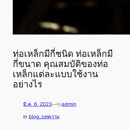
ท่อเหล็กมีกี่ชนิด ท่อเหล็กมี
กี่ขนาด คุณสมบัติของท่อ
เหล็กแต่ละแบบใช้งาน
อย่างไร
มี.ค. 6, 2023
—
admin
by
in
blog_บทความ