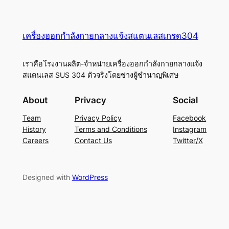
เครื่องออกกำลังกายกลางแจ้งสแตนเลสเกรด304
เราคือโรงงานผลิต-จำหน่ายเครื่องออกกำลังกายกลางแจ้ง
สแตนเลส SUS 304 ตัวจริงโดยช่างผู้ชำนาญพิเศษ
About
Privacy
Social
Team
Privacy Policy
Facebook
History
Terms and Conditions
Instagram
Careers
Contact Us
Twitter/X
Designed with
WordPress