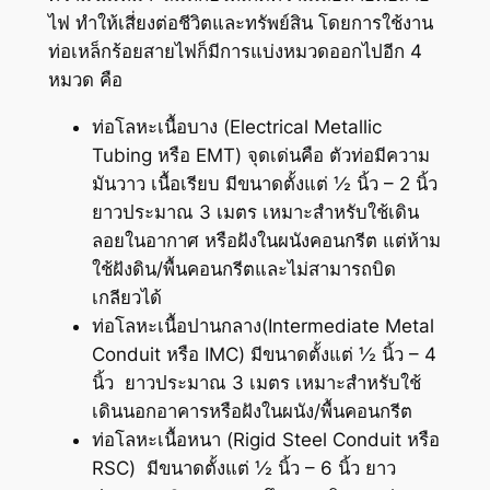
ไฟ ทำให้เสี่ยงต่อชีวิตและทรัพย์สิน โดยการใช้งาน
ท่อเหล็กร้อยสายไฟก็มีการแบ่งหมวดออกไปอีก 4
หมวด คือ
ท่อโลหะเนื้อบาง (Electrical Metallic
Tubing หรือ EMT) จุดเด่นคือ ตัวท่อมีความ
มันวาว เนื้อเรียบ มีขนาดตั้งแต่ ½ นิ้ว – 2 นิ้ว
ยาวประมาณ 3 เมตร เหมาะสำหรับใช้เดิน
ลอยในอากาศ หรือฝังในผนังคอนกรีต แต่ห้าม
ใช้ฝังดิน/พื้นคอนกรีตและไม่สามารถบิด
เกลียวได้
ท่อโลหะเนื้อปานกลาง(Intermediate Metal
Conduit หรือ IMC) มีขนาดตั้งแต่ ½ นิ้ว – 4
นิ้ว ยาวประมาณ 3 เมตร เหมาะสำหรับใช้
เดินนอกอาคารหรือฝังในผนัง/พื้นคอนกรีต
ท่อโลหะเนื้อหนา (Rigid Steel Conduit หรือ
RSC) มีขนาดตั้งแต่ ½ นิ้ว – 6 นิ้ว ยาว