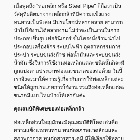
เมื่อพูดถึง “ท่อเหล็ก หรือ Steel Pipe” ก็ถือว่าเป็น
วัสดุที่ผลิตมาจากเหล็กกล้าที่มีความแข็งแรง
ทนทานเป็นพิเศษ มีประโยชน์หลากหลาย สามารถ
นำไปใช้งานได้หลายงาน ไม่ว่าจะเป็นงานในการ
ประกอบขึ้นรูปเฟอร์นิเจอร์ ขั้นโครงนั่งร้าน นำไป
ประกอบเครื่องจักร ระบบไฟฟ้า อุตสาหกรรมการ
ประปา ระบบขนส่งก๊าซ ท่อน้ำมันและระบบขนส่ง
น้ำมัน ซึ่งในการใช้งานท่อเหล็กแต่ละชนิดนั้นก็จะมี
ถูกแบ่งตามประเภทท่อและขนาดของท่อด้วย วันนี้
เราจึงจะมาให้ความรู้เกี่ยวกับการใช้ท่อเหล็กแต่ละ
ชนิดให้ถูกประเภทการใช้งาน รวมถึงท่อเหล็กแต่ละ
ขนาดมีแบบไหนบ้างให้เล่ากันค่ะ
คุณสมบัติพิเศษของท่อเหล็กกล้า
ท่อเหล็กส่วนใหญ่มักจะมีคุณสมบัติที่โดดเด่นคือ
ความแข็งแรงทนทาน ทนต่อสภาพแวดล้อมและ
สภาพอากาศ ทนต่อสารสารเคมี มีให้เลือกใช้หลาย