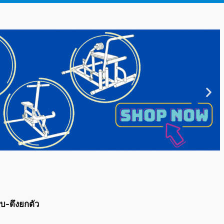
บ-ดึงยกตัว