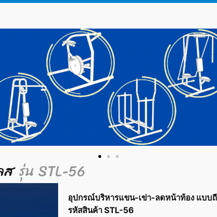
ลส
รุ่น STL-56
อุปกรณ์บริหารแขน-เข่า-ลดหน้าท้อง แบบถี
รหัสสินค้า STL-56