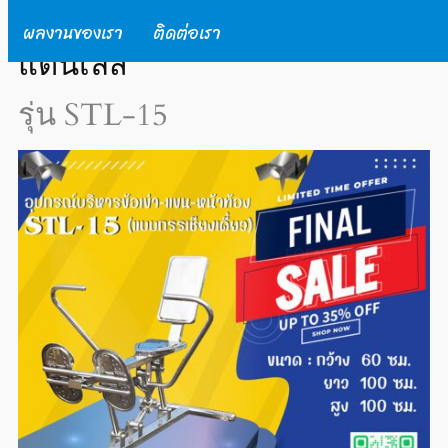
เครื่องออกกำลังกายกลางแจ้งส
ผลงานของเรา
ติดต่อเรา
แตนเลส
รุ่น STL-15