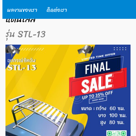
เครื่องออกกำลังกายกลางแจ้งส
ผลงานของเรา
ติดต่อเรา
แตนเลส
รุ่น STL-13