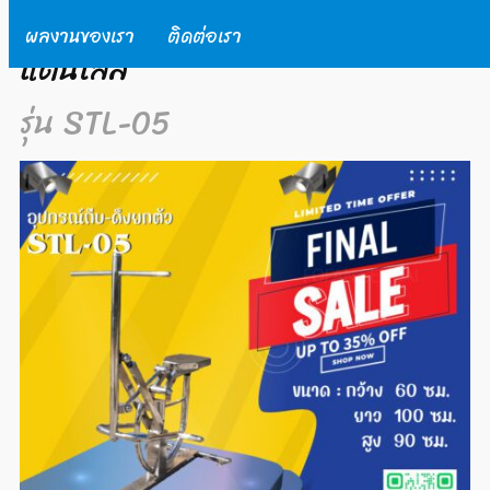
เครื่องออกกำลังกายกลางแจ้งส
ผลงานของเรา
ติดต่อเรา
แตนเลส
รุ่น STL-05